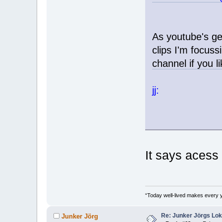
As youtube's ge
clips I'm focus
channel if you l
jj:
It says aces
“Today well-lived makes every 
Re: Junker Jörgs Lo
Junker Jörg