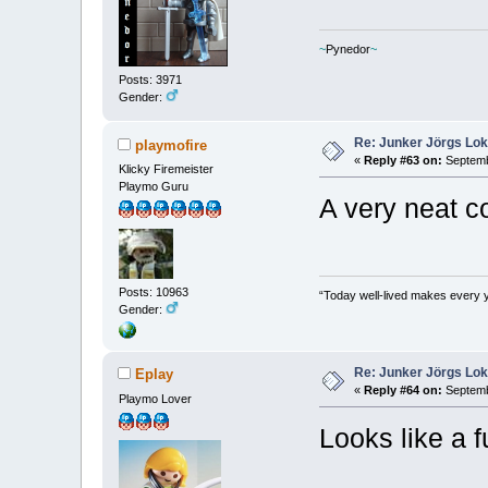
~
Pynedor
~
Posts: 3971
Gender:
Re: Junker Jörgs Lo
playmofire
«
Reply #63 on:
Septemb
Klicky Firemeister
Playmo Guru
A very neat c
Posts: 10963
“Today well-lived makes every 
Gender:
Re: Junker Jörgs Lo
Eplay
«
Reply #64 on:
Septemb
Playmo Lover
Looks like a 