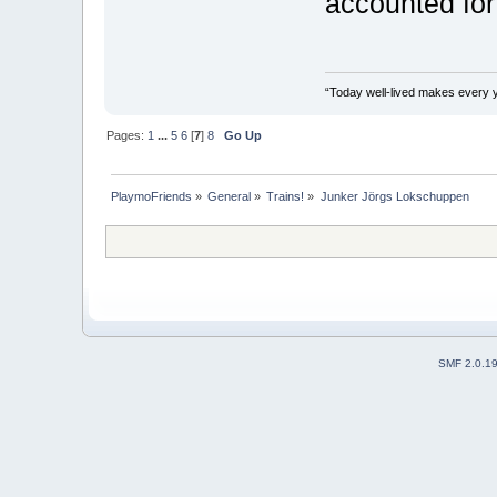
accounted for
“Today well-lived makes every 
Pages:
1
...
5
6
[
7
]
8
Go Up
PlaymoFriends
»
General
»
Trains!
»
Junker Jörgs Lokschuppen
SMF 2.0.1