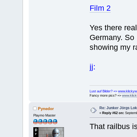
Film 2
Yes there real
Germany. So I 
showing my ra
jj:
Lust auf Bilder? =>
www.klickyw
Fancy more pics? =>
www.klick
Re: Junker Jörgs Lo
Pynedor
«
Reply #62 on:
Septemb
Playmo Master
That railbus i