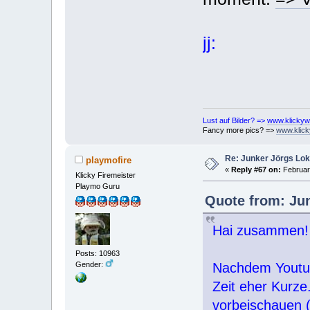
jj:
Lust auf Bilder? =>
www.klickyw
Fancy more pics? =>
www.klick
Re: Junker Jörgs Lo
playmofire
«
Reply #67 on:
February
Klicky Firemeister
Playmo Guru
Quote from: Jun
Hai zusammen!
Posts: 10963
Gender:
Nachdem Youtube
Zeit eher Kurze
vorbeischauen 