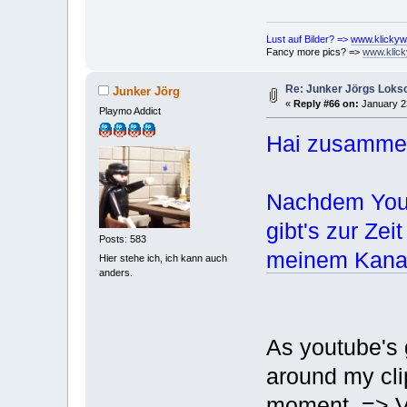
Lust auf Bilder? =>
www.klickyw
Fancy more pics? =>
www.klick
Re: Junker Jörgs Lok
Junker Jörg
«
Reply #66 on:
January 23
Playmo Addict
Hai zusamme
Nachdem Yout
gibt's zur Zei
Posts: 583
meinem Kanal
Hier stehe ich, ich kann auch
anders.
As youtube's 
around my cli
moment.
=> V