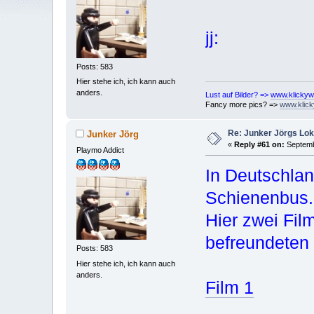
jj:
Posts: 583
Hier stehe ich, ich kann auch
anders.
Lust auf Bilder? =>
www.klickyw
Fancy more pics? =>
www.klick
Re: Junker Jörgs Lo
Junker Jörg
«
Reply #61 on:
Septemb
Playmo Addict
In Deutschlan
Schienenbus. 
Hier zwei Fil
befreundeten
Posts: 583
Hier stehe ich, ich kann auch
anders.
Film 1