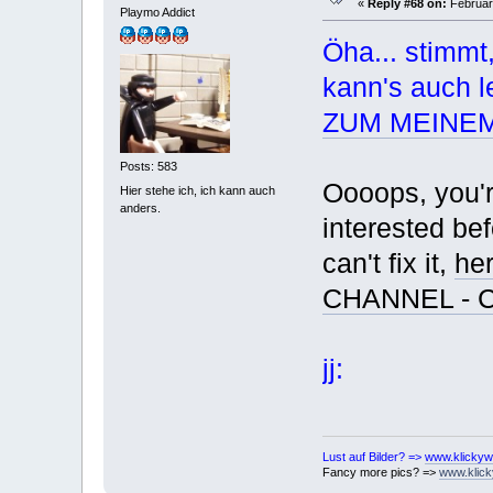
«
Reply #68 on:
February
Playmo Addict
Öha... stimmt,
kann's auch le
ZUM MEINEM
Posts: 583
Oooops, you'r
Hier stehe ich, ich kann auch
anders.
interested be
can't fix it,
he
CHANNEL - C
jj:
Lust auf Bilder? =>
www.klickyw
Fancy more pics? =>
www.klick