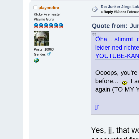
Re: Junker Jörgs Lo
playmofire
«
Reply #69 on:
February
Klicky Firemeister
Playmo Guru
Quote from: Jun
Öha... stimmt, 
leider ned richt
Posts: 10963
Gender:
YOUTUBE-KANA
Oooops, you're 
before...
. I 
again (TO MY
jj:
Yes, jj, that 