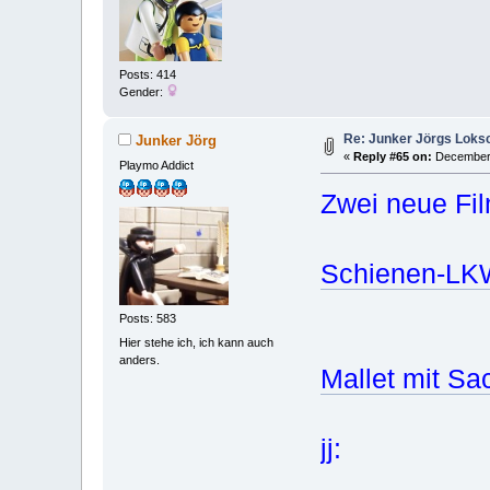
Posts: 414
Gender:
Re: Junker Jörgs Lok
Junker Jörg
«
Reply #65 on:
December 
Playmo Addict
Zwei neue Fi
Schienen-LKW
Posts: 583
Hier stehe ich, ich kann auch
anders.
Mallet mit Sa
jj: