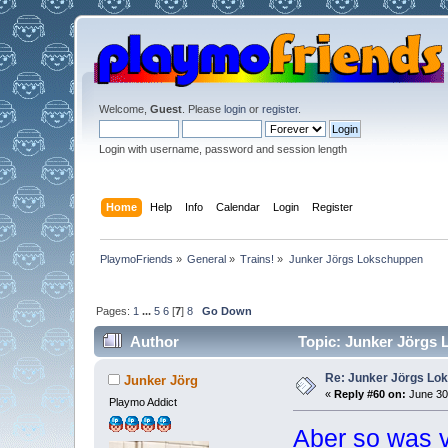
Welcome,
Guest
. Please
login
or
register
.
Login with username, password and session length
Home
Help
Info
Calendar
Login
Register
PlaymoFriends
»
General
»
Trains!
»
Junker Jörgs Lokschuppen
Pages:
1
...
5
6
[
7
]
8
Go Down
Author
Topic: Junker Jörgs 
Re: Junker Jörgs Lo
Junker Jörg
«
Reply #60 on:
June 30,
Playmo Addict
Aber so was 