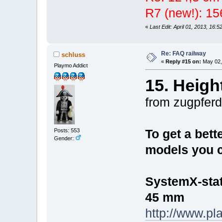
R7 (new!): 1
«
Last Edit: April 01, 2013, 16:
Re: FAQ railway
schluss
«
Reply #15 on:
May 02,
Playmo Addict
15. Heigh
from zugpfer
Posts: 553
To get a bett
Gender:
models you c
SystemX-stat
45 mm
http://www.pl