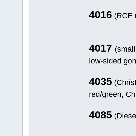
4016
(RC
4017
(small
low-sided gon
4035
(Chris
red/green, C
4085
(Diese