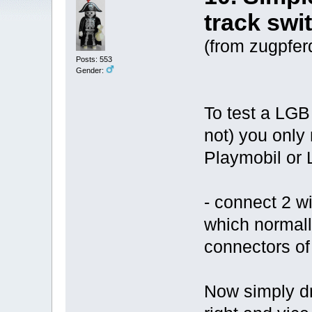
track swi
(from zugpfer
Posts: 553
Gender:
To test a LGB 
not) you only
Playmobil or
- connect 2 w
which normally
connectors of 
Now simply dr