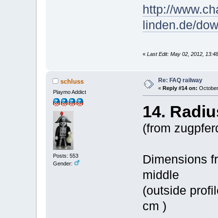
http://www.c
linden.de/do
«
Last Edit: May 02, 2012, 13:4
Re: FAQ railway
schluss
«
Reply #14 on:
October 
Playmo Addict
14. Radiu
(from zugpfer
Posts: 553
Dimensions fr
Gender:
middle
(outside profi
cm )