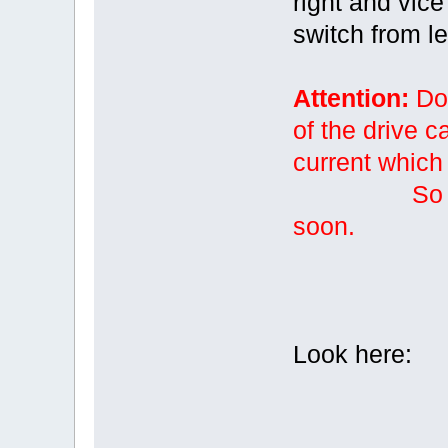
right and vice
switch from le
Attention:
Do 
of the drive 
current which 
So test qu
soon.
Look here: