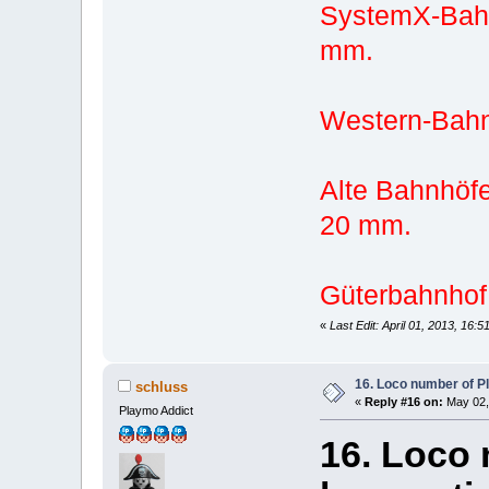
SystemX-Bahn
mm.
Western-Bahn
Alte Bahnhöfe
20 mm.
Güterbahnhof
«
Last Edit: April 01, 2013, 16:
16. Loco number of P
schluss
«
Reply #16 on:
May 02,
Playmo Addict
16. Loco 