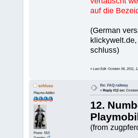
vertauscht w
auf die Bezei
(German versi
klickywelt.de
schluss)
«
Last Edit: October 06, 2011, 
Re: FAQ railway
schluss
«
Reply #12 on:
October 
Playmo Addict
12. Numbe
Playmobil
(from zugpfer
Posts: 553
Gender: