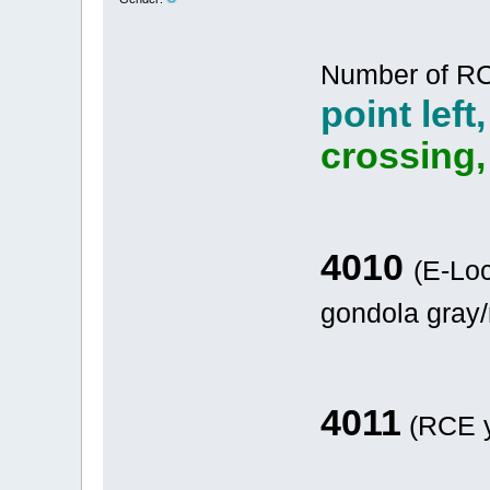
Number of R
point left
crossing
4010
(E-Loc
gondola gr
4011
(RCE y