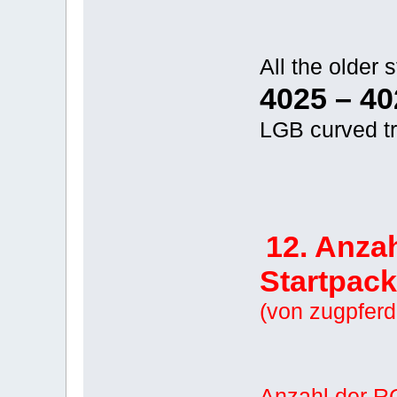
All the older s
4025 – 4
LGB curved t
12. Anzah
Startpac
(von zugpfer
Anzahl der R