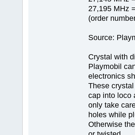
27,195 MHz = 
(order number
Source: Play
Crystal with d
Playmobil can
electronics sh
These crystal 
cap into loco
only take care
holes while pl
Otherwise the
or twisted.