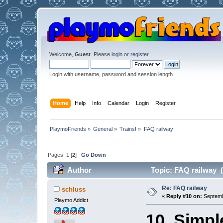
Welcome,
Guest
. Please
login
or
register
.
Login with username, password and session length
Home
Help
Info
Calendar
Login
Register
PlaymoFriends
»
General
»
Trains!
»
FAQ railway
Pages:
1
[
2
]
Go Down
Author
Topic: FAQ railway 
Re: FAQ railway
schluss
«
Reply #10 on:
Septemb
Playmo Addict
10. Simpl