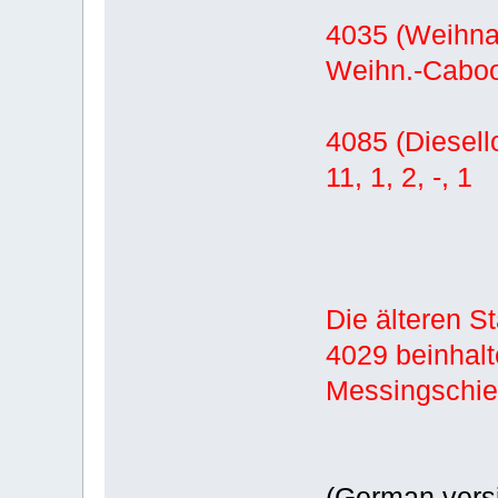
4035 (Weihnac
Weihn.-Caboose
4085 (Diesell
11, 1, 2, -, 1
Die älteren S
4029 beinhalt
Messingschie
(German versi