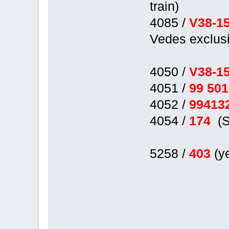
train)
4085 /
V38-1
Vedes exclus
4050 /
V38-
4051 /
99 50
4052 /
99413
4054 /
174
(
5258 /
403
(y