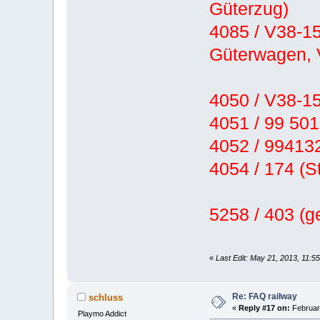
Güterzug)
4085 / V38-15
Güterwagen, 
4050 / V38-15
4051 / 99 50
4052 / 994132
4054 / 174 (
5258 / 403 (g
«
Last Edit: May 21, 2013, 11:5
Re: FAQ railway
schluss
«
Reply #17 on:
February
Playmo Addict