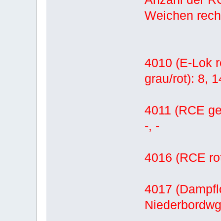
Weichen rech
4010 (E-Lok r
grau/rot): 8, 14
4011 (RCE gelb
-, -
4016 (RCE rot/
4017 (Dampflo
Niederbordwg. 