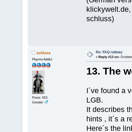
klickywelt.de
schluss)
Re: FAQ railway
schluss
«
Reply #13 on:
October 
Playmo Addict
13. The w
I´ve found a 
Posts: 553
LGB.
Gender:
It describes t
hints , it´s a
Here´s the lin