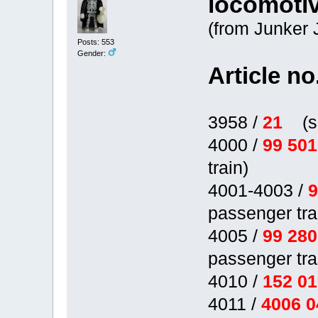
locomoti
(from Junker 
Posts: 553
Gender:
Article no
3958 /
21
(s
4000 /
99 50
train)
4001-4003 /
passenger tra
4005 /
99 28
passenger tra
4010 /
152 0
4011 /
4006 