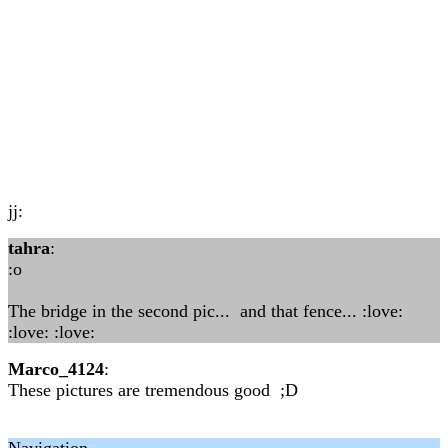
jj:
tahra
:
:o
The bridge in the second pic... and that fence... :love:
:love: :love:
Marco_4124
:
These pictures are tremendous good ;D